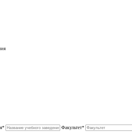
ния
я*
Факультет*