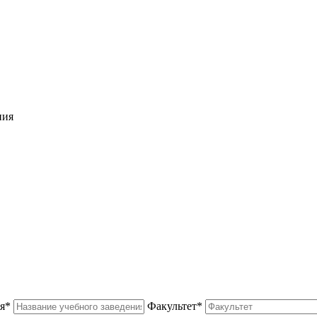
ния
я*
Факультет*