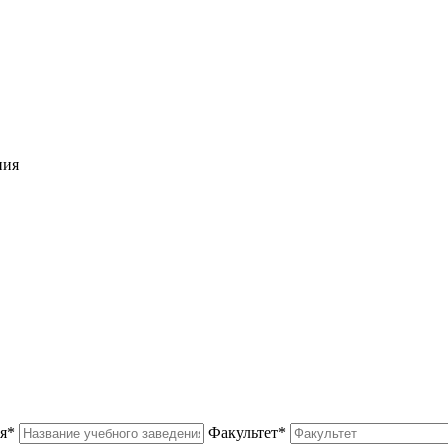
ния
я*
Факультет*