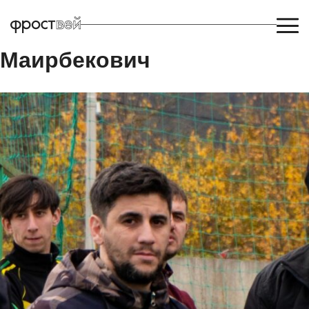
Хамикоев Алэн
Маирбекович