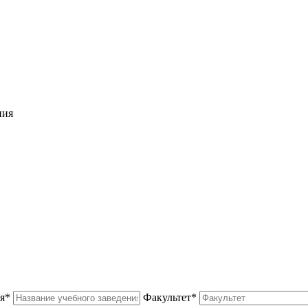
ния
я*
Факультет*